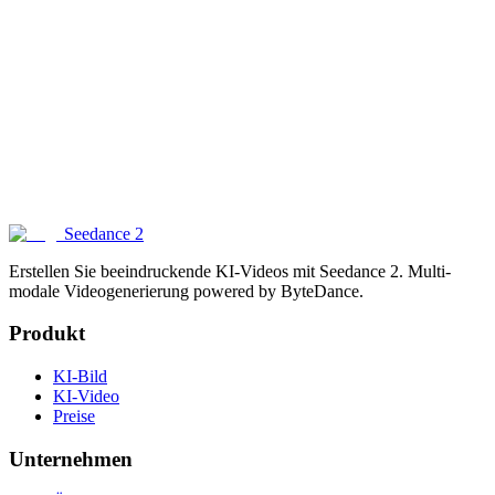
Welche Seitenverhältnisse werden unterstützt?
Welche Bildqualität kann ich erwarten?
Wie schneidet Seedance 2 im Vergleich zu anderen KI-Bildgeneratoren
ab?
Kann ich Bilder mit Text generieren?
Seedance 2
Erstellen Sie beeindruckende KI-Videos mit Seedance 2. Multi-
modale Videogenerierung powered by ByteDance.
Produkt
KI-Bild
KI-Video
Preise
Unternehmen