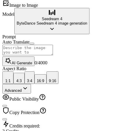
Image to Image
Model
Seedream 4
ByteDance Seedream 4 image generation
Prompt
Auto Translate
0
/
4000
AI Generate
Aspect Ratio
1:1
4:3
3:4
16:9
9:16
Advanced
Public Visibility
Copy Protection
Credits required: