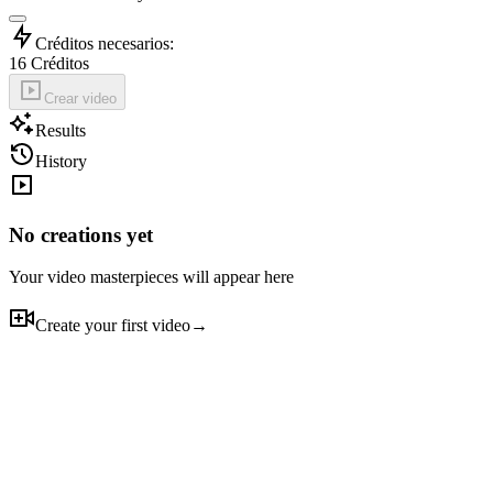
Créditos necesarios:
16
Créditos
Crear video
Results
History
No creations yet
Your video masterpieces will appear here
Create your first video
→