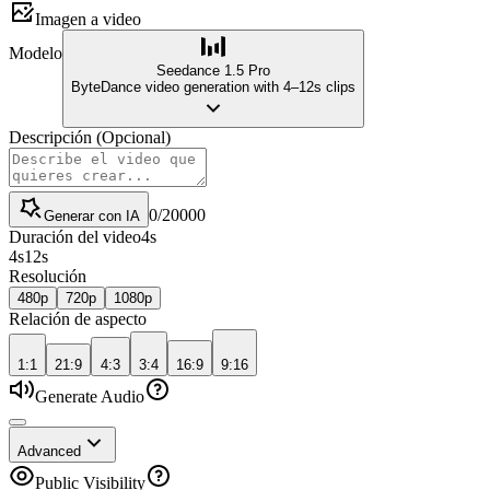
Imagen a video
Modelo
Seedance 1.5 Pro
ByteDance video generation with 4–12s clips
Descripción
(
Opcional
)
0
/
20000
Generar con IA
Duración del video
4
s
4
s
12
s
Resolución
480p
720p
1080p
Relación de aspecto
1:1
21:9
4:3
3:4
16:9
9:16
Generate Audio
Advanced
Public Visibility