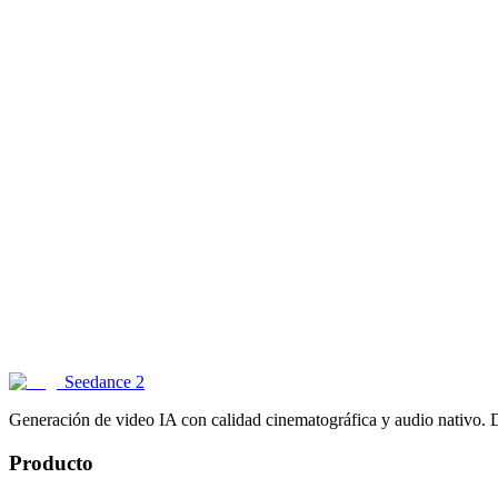
¿Qué es Seedance 2?
¿Qué duraciones de video soporta Seedance 2?
¿Puedo usar los videos generados comercialmente?
¿Cuál es la resolución de los videos?
¿Seedance 2 genera audio?
¿Qué entradas soporta Seedance 2?
Seedance 2
Generación de video IA con calidad cinematográfica y audio nativo.
Producto