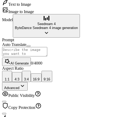
Text to Image
Image to Image
Model
Seedream 4
ByteDance Seedream 4 image generation
Prompt
Auto Translate
0
/
4000
AI Generate
Aspect Ratio
1:1
4:3
3:4
16:9
9:16
Advanced
Public Visibility
Copy Protection