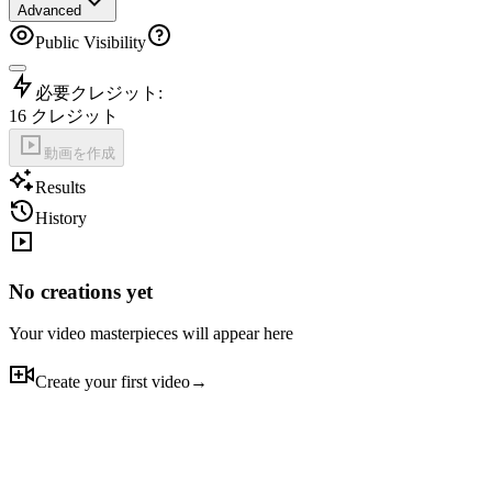
Advanced
Public Visibility
必要クレジット:
16
クレジット
動画を作成
Results
History
No creations yet
Your video masterpieces will appear here
Create your first video
→