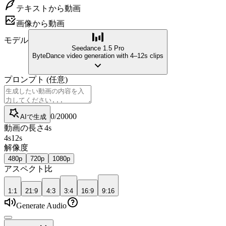
テキストから動画
画像から動画
モデル
Seedance 1.5 Pro
ByteDance video generation with 4–12s clips
プロンプト
(
任意
)
0
/
20000
AIで生成
動画の長さ
4
s
4
s
12
s
解像度
480p
720p
1080p
アスペクト比
1:1
21:9
4:3
3:4
16:9
9:16
Generate Audio