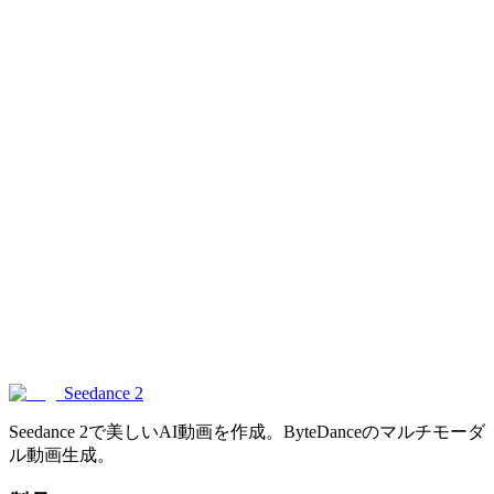
Seedance 2 とは何ですか?
Seedance 2 はどのくらいのビデオの長さをサポートしていますか?
生成されたビデオを商業的に使用できますか?
ビデオの解像度はどれくらいですか?
Seedance 2 はオーディオを生成しますか?
Seedance 2 はどのような入力をサポートしていますか?
Seedance 2
Seedance 2で美しいAI動画を作成。ByteDanceのマルチモーダ
ル動画生成。